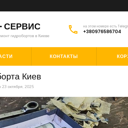
— СЕРВИС
на этом номере есть Tele
+380976586704
монт гидробортов в Киеве
АСТИ
КОНТАКТЫ
КОР
борта Киев
о
23 октября, 2025